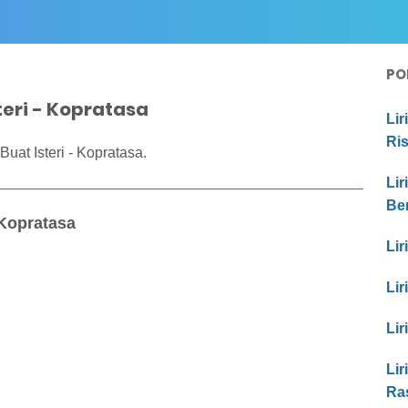
PO
teri - Kopratasa
Lir
Ri
uat Isteri - Kopratasa.
Lir
Be
 Kopratasa
Lir
Lir
Lir
Lir
Ra