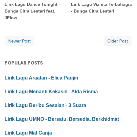
Lirik Lagu Dance Tonight -
Lirik Lagu Wanita Terbahagia
Bunga Citra Lestari feat.
- Bunga Citra Lestari
JFlow
Newer Post
Older Post
POPULAR POSTS
Lirik Lagu Araatan - Elica Paujin
Lirik Lagu Menanti Kekasih - Alda Risma
Lirik Lagu Beribu Sesalan - 3 Suara
Lirik Lagu UMNO - Bersatu, Bersedia, Berkhidmat
Lirik Lagu Mat Ganja