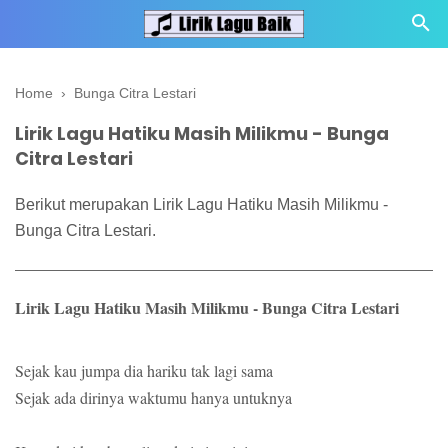
Home
›
Bunga Citra Lestari
Lirik Lagu Hatiku Masih Milikmu - Bunga
Citra Lestari
Berikut merupakan Lirik Lagu Hatiku Masih Milikmu -
Bunga Citra Lestari.
Lirik Lagu Hatiku Masih Milikmu - Bunga Citra Lestari
Sejak kau jumpa dia hariku tak lagi sama
Sejak ada dirinya waktumu hanya untuknya