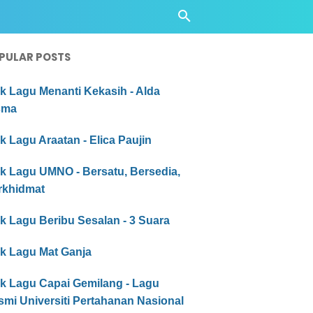
PULAR POSTS
ik Lagu Menanti Kekasih - Alda
sma
ik Lagu Araatan - Elica Paujin
ik Lagu UMNO - Bersatu, Bersedia,
rkhidmat
ik Lagu Beribu Sesalan - 3 Suara
ik Lagu Mat Ganja
ik Lagu Capai Gemilang - Lagu
mi Universiti Pertahanan Nasional