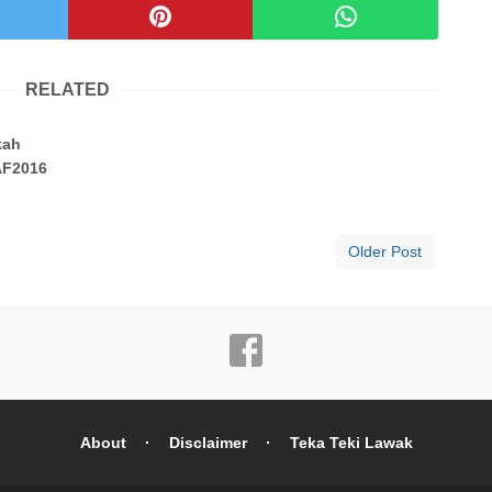
RELATED
kah
AF2016
Older Post
About
Disclaimer
Teka Teki Lawak