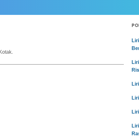
PO
Lir
Be
Kotak.
Lir
Ri
Lir
Lir
Lir
Lir
Ras