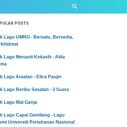
PULAR POSTS
ik Lagu UMNO - Bersatu, Bersedia,
rkhidmat
ik Lagu Menanti Kekasih - Alda
sma
ik Lagu Araatan - Elica Paujin
ik Lagu Beribu Sesalan - 3 Suara
ik Lagu Mat Ganja
ik Lagu Capai Gemilang - Lagu
mi Universiti Pertahanan Nasional