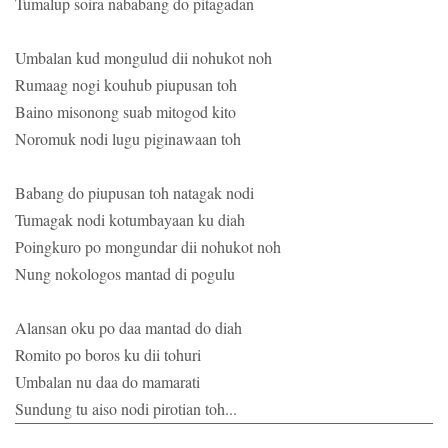
Tumalup soira nababang do pitagadan
Umbalan kud mongulud dii nohukot noh
Rumaag nogi kouhub piupusan toh
Baino misonong suab mitogod kito
Noromuk nodi lugu piginawaan toh
Babang do piupusan toh natagak nodi
Tumagak nodi kotumbayaan ku diah
Poingkuro po mongundar dii nohukot noh
Nung nokologos mantad di pogulu
Alansan oku po daa mantad do diah
Romito po boros ku dii tohuri
Umbalan nu daa do mamarati
Sundung tu aiso nodi pirotian toh...