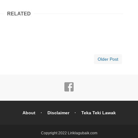
RELATED
Older Post
About
Disclaimer
Teka Teki Lawak
Copyright 2022
Liriklagubaik.com