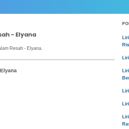
PO
sah - Elyana
Lir
Ri
alam Resah - Elyana.
Lir
 Elyana
Lir
Be
Lir
Lir
Lir
Ras