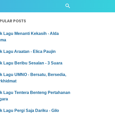
PULAR POSTS
ik Lagu Menanti Kekasih - Alda
sma
ik Lagu Araatan - Elica Paujin
ik Lagu Beribu Sesalan - 3 Suara
ik Lagu UMNO - Bersatu, Bersedia,
rkhidmat
rik Lagu Tentera Benteng Pertahanan
gara
ik Lagu Pergi Saja Dariku - Gilo