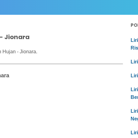
PO
 - Jionara
Lir
Ri
 Hujan - Jionara.
Lir
nara
Lir
Lir
Be
Li
Ne
Lir