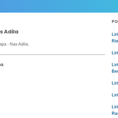
PO
s Adila
Lir
Ri
apa - Nas Adila.
Lir
pa
Lir
Be
Lir
Lir
Lir
Ras