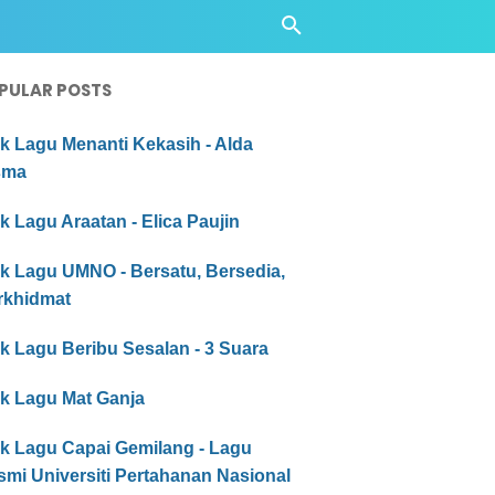
PULAR POSTS
ik Lagu Menanti Kekasih - Alda
sma
ik Lagu Araatan - Elica Paujin
ik Lagu UMNO - Bersatu, Bersedia,
rkhidmat
ik Lagu Beribu Sesalan - 3 Suara
ik Lagu Mat Ganja
ik Lagu Capai Gemilang - Lagu
mi Universiti Pertahanan Nasional