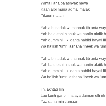
Wintall ana ba’ashyak hawa
Kaan albi muna agmal malak
Yikuun ma’ah
Yah albi nadak witmannak tib anta wa
Yah ba’d esniin shuk wa haniin alaiik 
Yah dummini liik, danta habibi hayati li
Wa ha’iish ‘umri ‘ashana ‘ineek wa ‘um
Yah albi nadak witmannak tib anta wa
Yah ba’d esniin shuk wa haniin alaiik 
Yah dummini liik, danta habibi hayati li
Wa ha’iish ‘umri ‘ashana ‘ineek wa ‘um
iih, akhtag liih
Lau kunti ganbii ma’aya daiman ulli iih
Yaa dana min zamaan