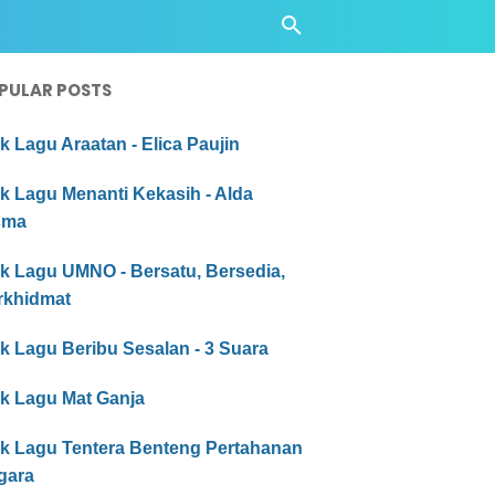
PULAR POSTS
ik Lagu Araatan - Elica Paujin
ik Lagu Menanti Kekasih - Alda
sma
ik Lagu UMNO - Bersatu, Bersedia,
rkhidmat
ik Lagu Beribu Sesalan - 3 Suara
ik Lagu Mat Ganja
rik Lagu Tentera Benteng Pertahanan
gara