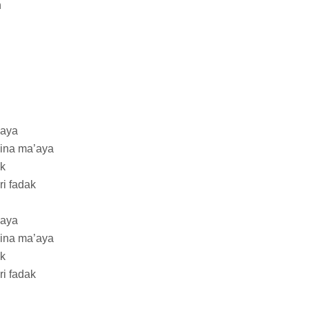
h
yaya
hina ma’aya
ik
ri fadak
yaya
hina ma’aya
ik
ri fadak