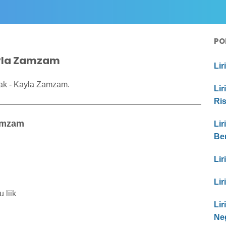
PO
ayla Zamzam
Lir
dak - Kayla Zamzam.
Lir
Ri
Zamzam
Lir
Be
Lir
Lir
 liik
Li
Ne