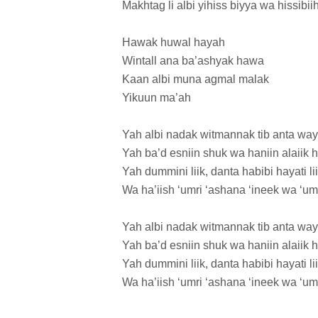
Makhtag li albi yihiss biyya wa hissibii
Hawak huwal hayah
Wintall ana ba’ashyak hawa
Kaan albi muna agmal malak
Yikuun ma’ah
Yah albi nadak witmannak tib anta wa
Yah ba’d esniin shuk wa haniin alaiik 
Yah dummini liik, danta habibi hayati li
Wa ha’iish ‘umri ‘ashana ‘ineek wa ‘um
Yah albi nadak witmannak tib anta wa
Yah ba’d esniin shuk wa haniin alaiik 
Yah dummini liik, danta habibi hayati li
Wa ha’iish ‘umri ‘ashana ‘ineek wa ‘um