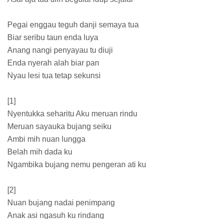
Pegai enggau teguh danji semaya tua
Biar seribu taun enda luya
Anang nangi penyayau tu diuji
Enda nyerah alah biar pan
Nyau lesi tua tetap sekunsi
[1]
Nyentukka seharitu Aku meruan rindu
Meruan sayauka bujang seiku
Ambi mih nuan lungga
Belah mih dada ku
Ngambika bujang nemu pengeran ati ku
[2]
Nuan bujang nadai penimpang
Anak asi ngasuh ku rindang