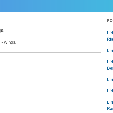
PO
gs
Lir
Ri
 - Wings.
Lir
Lir
Be
Lir
Lir
Lir
Ras