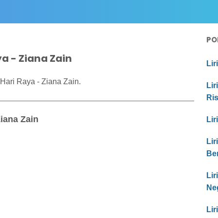
PO
ya - Ziana Zain
Lir
Hari Raya - Ziana Zain.
Lir
Ri
Ziana Zain
Lir
Lir
Be
Li
Ne
Lir