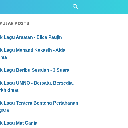
PULAR POSTS
ik Lagu Araatan - Elica Paujin
ik Lagu Menanti Kekasih - Alda
sma
ik Lagu Beribu Sesalan - 3 Suara
ik Lagu UMNO - Bersatu, Bersedia,
rkhidmat
rik Lagu Tentera Benteng Pertahanan
gara
ik Lagu Mat Ganja