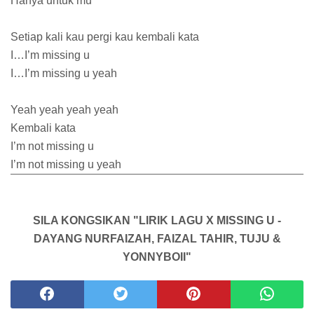
Hanya untuk mu
Setiap kali kau pergi kau kembali kata
I…I’m missing u
I…I’m missing u yeah
Yeah yeah yeah yeah
Kembali kata
I’m not missing u
I’m not missing u yeah
SILA KONGSIKAN "LIRIK LAGU X MISSING U -
DAYANG NURFAIZAH, FAIZAL TAHIR, TUJU &
YONNYBOII"