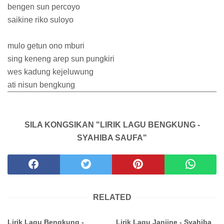
bengen sun percoyo
saikine riko suloyo
mulo getun ono mburi
sing keneng arep sun pungkiri
wes kadung kejeluwung
ati nisun bengkung
SILA KONGSIKAN "LIRIK LAGU BENGKUNG -
SYAHIBA SAUFA"
RELATED
Lirik Lagu Bengkung -
Lirik Lagu Janjine - Syahiba