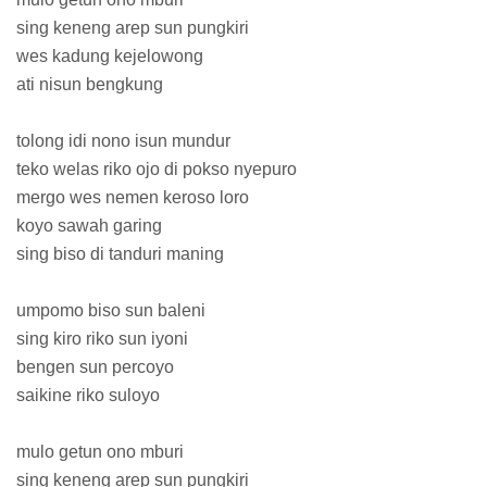
sing keneng arep sun pungkiri
wes kadung kejelowong
ati nisun bengkung
tolong idi nono isun mundur
teko welas riko ojo di pokso nyepuro
mergo wes nemen keroso loro
koyo sawah garing
sing biso di tanduri maning
umpomo biso sun baleni
sing kiro riko sun iyoni
bengen sun percoyo
saikine riko suloyo
mulo getun ono mburi
sing keneng arep sun pungkiri