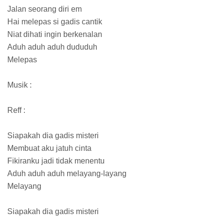
Jalan seorang diri em
Hai melepas si gadis cantik
Niat dihati ingin berkenalan
Aduh aduh aduh dududuh
Melepas
Musik :
Reff :
Siapakah dia gadis misteri
Membuat aku jatuh cinta
Fikiranku jadi tidak menentu
Aduh aduh aduh melayang-layang
Melayang
Siapakah dia gadis misteri