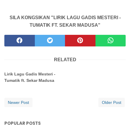
SILA KONGSIKAN "LIRIK LAGU GADIS MESTERI -
TUMATIK FT. SEKAR MADUSA"
RELATED
Lirik Lagu Gadis Mesteri -
Tumatik ft. Sekar Madusa
Newer Post
Older Post
POPULAR POSTS