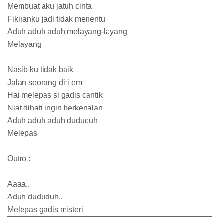
Membuat aku jatuh cinta
Fikiranku jadi tidak menentu
Aduh aduh aduh melayang-layang
Melayang
Nasib ku tidak baik
Jalan seorang diri em
Hai melepas si gadis cantik
Niat dihati ingin berkenalan
Aduh aduh aduh dududuh
Melepas
Outro :
Aaaa..
Aduh dududuh..
Melepas gadis misteri