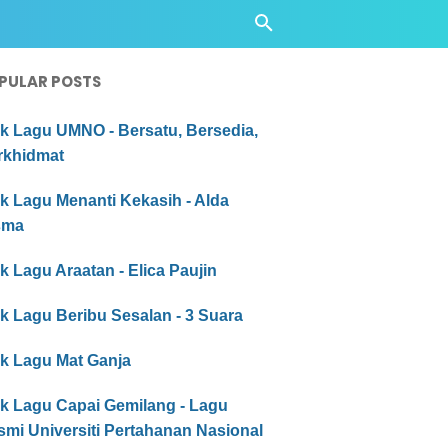
PULAR POSTS
ik Lagu UMNO - Bersatu, Bersedia,
rkhidmat
ik Lagu Menanti Kekasih - Alda
sma
ik Lagu Araatan - Elica Paujin
ik Lagu Beribu Sesalan - 3 Suara
ik Lagu Mat Ganja
ik Lagu Capai Gemilang - Lagu
mi Universiti Pertahanan Nasional