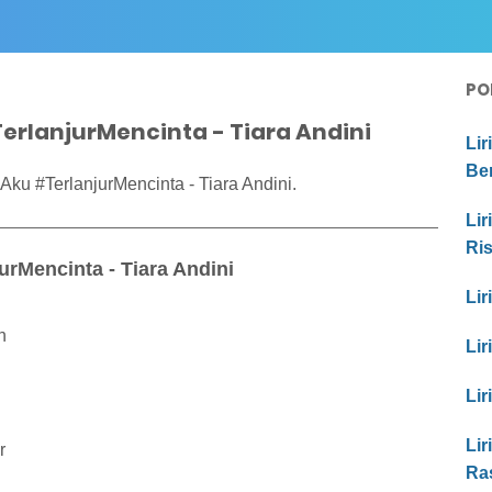
PO
erlanjurMencinta - Tiara Andini
Lir
Be
Aku #TerlanjurMencinta - Tiara Andini.
Lir
Ri
urMencinta - Tiara Andini
Lir
n
Lir
Lir
Lir
r
Ras