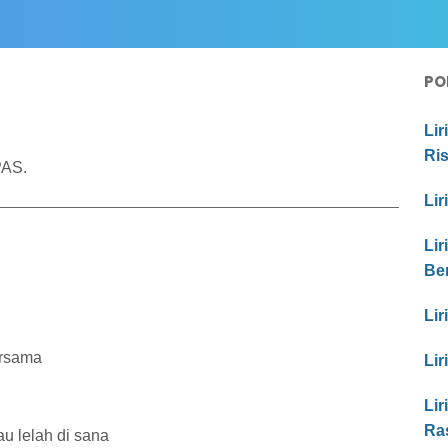
PO
Lir
Ri
PAS.
Lir
Lir
Be
Lir
ersama
Lir
Lir
Ras
u lelah di sana