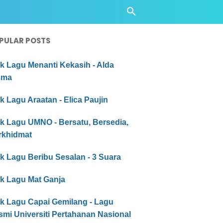
PULAR POSTS
ik Lagu Menanti Kekasih - Alda
sma
ik Lagu Araatan - Elica Paujin
ik Lagu UMNO - Bersatu, Bersedia,
rkhidmat
ik Lagu Beribu Sesalan - 3 Suara
ik Lagu Mat Ganja
ik Lagu Capai Gemilang - Lagu
mi Universiti Pertahanan Nasional