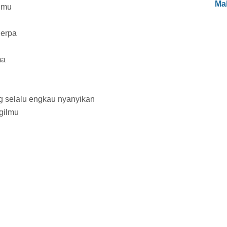
Ma
lmu
nerpa
ma
 selalu engkau nyanyikan
gilmu