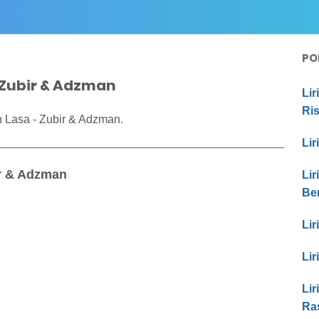
PO
- Zubir & Adzman
Lir
Ri
n Lasa - Zubir & Adzman.
Lir
ir & Adzman
Lir
Be
Lir
Lir
Lir
Ras