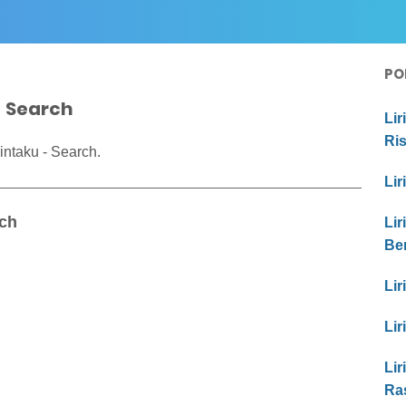
PO
- Search
Lir
Ri
intaku - Search.
Lir
rch
Lir
Be
Lir
Lir
Lir
Ras