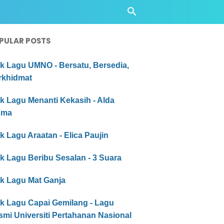
PULAR POSTS
ik Lagu UMNO - Bersatu, Bersedia,
rkhidmat
ik Lagu Menanti Kekasih - Alda
sma
ik Lagu Araatan - Elica Paujin
ik Lagu Beribu Sesalan - 3 Suara
ik Lagu Mat Ganja
ik Lagu Capai Gemilang - Lagu
mi Universiti Pertahanan Nasional