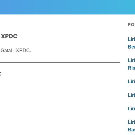
PO
- XPDC
Lir
Be
 Gatal - XPDC.
Lir
Ri
C
Lir
Lir
Lir
Lir
Ras