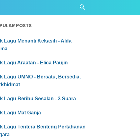
PULAR POSTS
ik Lagu Menanti Kekasih - Alda
sma
ik Lagu Araatan - Elica Paujin
ik Lagu UMNO - Bersatu, Bersedia,
rkhidmat
ik Lagu Beribu Sesalan - 3 Suara
ik Lagu Mat Ganja
rik Lagu Tentera Benteng Pertahanan
gara