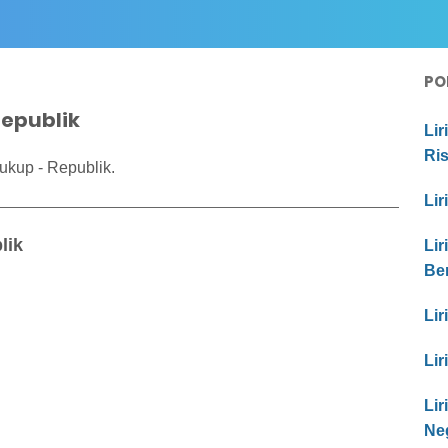
PO
Republik
Lir
Ri
ukup - Republik.
Lir
lik
Lir
Be
Lir
Lir
Li
Ne