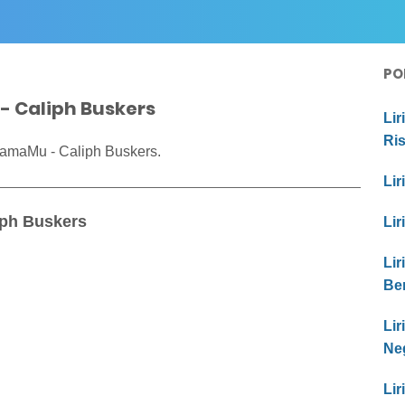
PO
- Caliph Buskers
Lir
Ri
NamaMu - Caliph Buskers.
Lir
iph Buskers
Lir
Lir
Be
Li
Ne
Lir