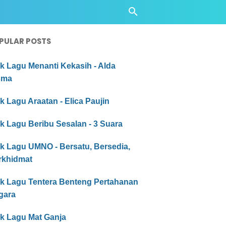
PULAR POSTS
ik Lagu Menanti Kekasih - Alda
sma
ik Lagu Araatan - Elica Paujin
ik Lagu Beribu Sesalan - 3 Suara
ik Lagu UMNO - Bersatu, Bersedia,
rkhidmat
rik Lagu Tentera Benteng Pertahanan
gara
ik Lagu Mat Ganja