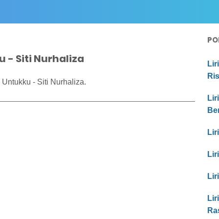
PO
 - Siti Nurhaliza
Lir
Ri
Untukku - Siti Nurhaliza.
Lir
Be
Lir
Lir
Lir
Lir
Ra