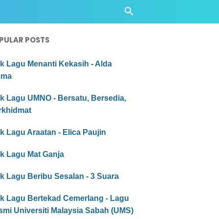
PULAR POSTS
ik Lagu Menanti Kekasih - Alda
sma
ik Lagu UMNO - Bersatu, Bersedia,
rkhidmat
ik Lagu Araatan - Elica Paujin
ik Lagu Mat Ganja
ik Lagu Beribu Sesalan - 3 Suara
ik Lagu Bertekad Cemerlang - Lagu
smi Universiti Malaysia Sabah (UMS)