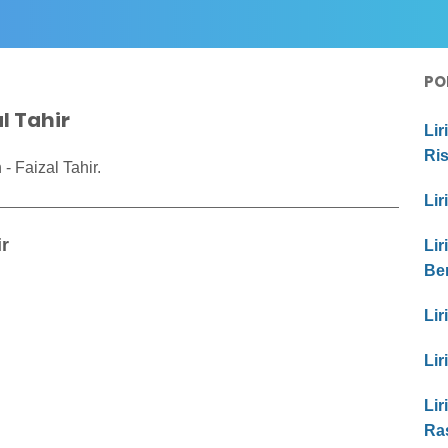
PO
l Tahir
Lir
Ri
 Faizal Tahir.
Lir
ir
Lir
Be
Lir
Lir
Lir
Ras