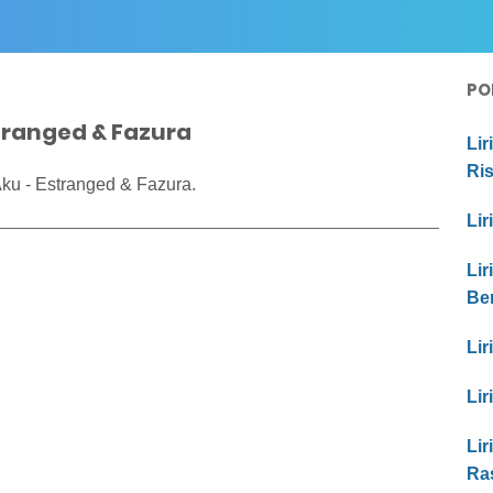
PO
stranged & Fazura
Lir
Ri
ku - Estranged & Fazura.
Lir
Lir
Be
Lir
Lir
Lir
Ras