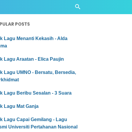
PULAR POSTS
ik Lagu Menanti Kekasih - Alda
sma
ik Lagu Araatan - Elica Paujin
ik Lagu UMNO - Bersatu, Bersedia,
rkhidmat
ik Lagu Beribu Sesalan - 3 Suara
ik Lagu Mat Ganja
ik Lagu Capai Gemilang - Lagu
mi Universiti Pertahanan Nasional