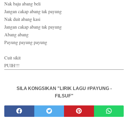
Nak baju abang beli
Jangan cakap abang tak payung
Nak duit abang kasi
Jangan cakap abang tak payung
Abang abang
Payung payung payung
Cuit sikit
PUIH!!!
SILA KONGSIKAN "LIRIK LAGU #PAYUNG -
FILSUF"