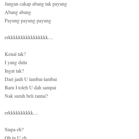
Jangan cakap abang tak payung
Abang abang
Payung payung payung
erkkkkkkkkkkkkkkkk....
Kenal tak?
I yang dulu
Ingat tak?
Dari jauh U lambai-lambai
Baru I toleh U dah sampai
Nak suruh beli rantai?
erkkkkkkkkkk....
Siapa eh?
Oh tu U eh