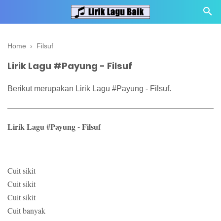
Home
›
Filsuf
Lirik Lagu #Payung - Filsuf
Berikut merupakan Lirik Lagu #Payung - Filsuf.
Lirik Lagu #Payung - Filsuf
Cuit sikit
Cuit sikit
Cuit sikit
Cuit banyak