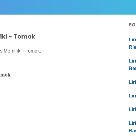
PO
iki - Tomok
Lir
Ri
s Memiliki - Tomok.
Lir
Be
Tomok
Lir
Lir
Lir
Lir
Ra