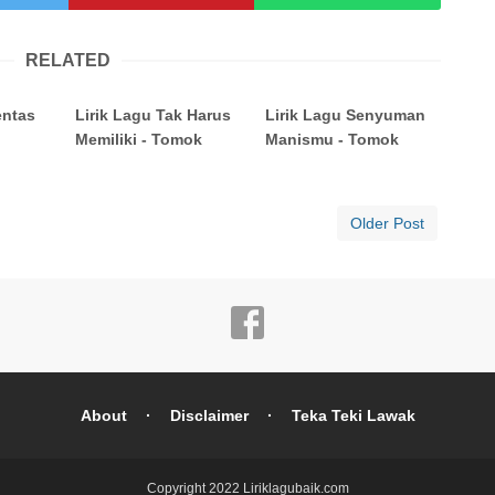
RELATED
entas
Lirik Lagu Tak Harus
Lirik Lagu Senyuman
Memiliki - Tomok
Manismu - Tomok
Older Post
About
Disclaimer
Teka Teki Lawak
Copyright 2022
Liriklagubaik.com