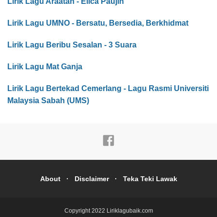
Lirik Lagu Araatan - Elica Paujin
Lirik Lagu UMNO - Bersatu, Bersedia, Berkhidmat
Lirik Lagu Beribu Sesalan - 3 Suara
Lirik Lagu Mat Ganja
Lirik Lagu Bertekad Cemerlang - Lagu Rasmi Universiti
Malaysia Sabah (UMS)
About
Disclaimer
Teka Teki Lawak
Copyright 2022
Liriklagubaik.com