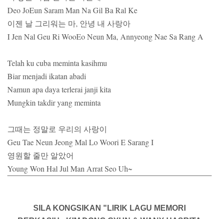
Deo JoEun Saram Man Na Gil Ba Ral Ke
이젠 날 그리워는 마, 안녕 내 사랑아
I Jen Nal Geu Ri WooEo Neun Ma, Annyeong Nae Sa Rang A
Telah ku cuba meminta kasihmu
Biar menjadi ikatan abadi
Namun apa daya terlerai janji kita
Mungkin takdir yang meminta
그때는 정말로 우리의 사랑이
Geu Tae Neun Jeong Mal Lo Woori E Sarang I
영원할 줄만 알았어
Young Won Hal Jul Man Arrat Seo Uh~
SILA KONGSIKAN "LIRIK LAGU MEMORI