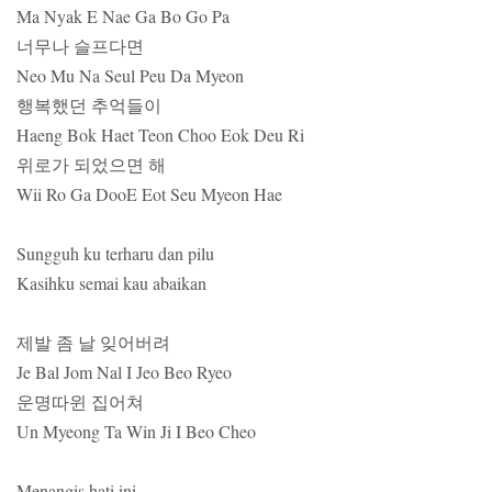
Ma Nyak E Nae Ga Bo Go Pa
너무나 슬프다면
Neo Mu Na Seul Peu Da Myeon
행복했던 추억들이
Haeng Bok Haet Teon Choo Eok Deu Ri
위로가 되었으면 해
Wii Ro Ga DooE Eot Seu Myeon Hae
Sungguh ku terharu dan pilu
Kasihku semai kau abaikan
제발 좀 날 잊어버려
Je Bal Jom Nal I Jeo Beo Ryeo
운명따윈 집어쳐
Un Myeong Ta Win Ji I Beo Cheo
Menangis hati ini