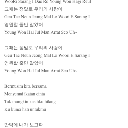
WooRi Sarang I Dae Ro Young Won Hagi Reul
그때는 정말로 우리의 사랑이
Geu Tae Neun Jeong Mal Lo Woori E Sarang I
영원할 줄만 알았어
Young Won Hal Jul Man Arrat Seo Uh~
그때는 정말로 우리의 사랑이
Geu Tae Neun Jeong Mal Lo Woori E Sarang I
영원할 줄만 알았어
Young Won Hal Jul Man Arrat Seo Uh~
Bermusim kita bersama
Menyemai ikatan cinta
Tak mungkin kasihku hilang
Ku kunci hati untukmu
만약에 내가 보고파