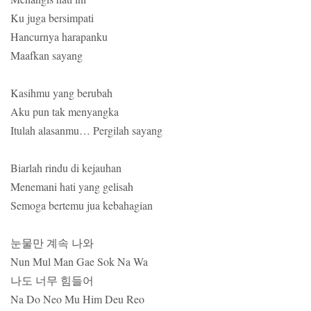
Ku juga bersimpati
Hancurnya harapanku
Maafkan sayang
Kasihmu yang berubah
Aku pun tak menyangka
Itulah alasanmu… Pergilah sayang
Biarlah rindu di kejauhan
Menemani hati yang gelisah
Semoga bertemu jua kebahagian
눈물만 계속 나와
Nun Mul Man Gae Sok Na Wa
나도 너무 힘들어
Na Do Neo Mu Him Deu Reo