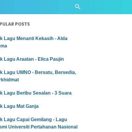
PULAR POSTS
ik Lagu Menanti Kekasih - Alda
sma
ik Lagu Araatan - Elica Paujin
ik Lagu UMNO - Bersatu, Bersedia,
rkhidmat
ik Lagu Beribu Sesalan - 3 Suara
ik Lagu Mat Ganja
ik Lagu Capai Gemilang - Lagu
mi Universiti Pertahanan Nasional