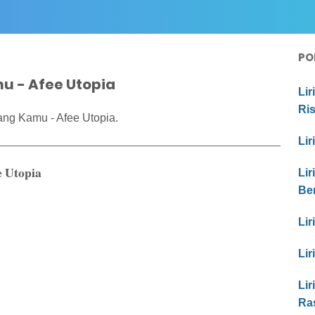
PO
u - Afee Utopia
Lir
Ri
ang Kamu - Afee Utopia.
Lir
e Utopia
Lir
Be
Lir
Lir
Lir
Ras