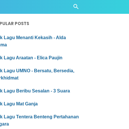
PULAR POSTS
ik Lagu Menanti Kekasih - Alda
sma
ik Lagu Araatan - Elica Paujin
ik Lagu UMNO - Bersatu, Bersedia,
rkhidmat
ik Lagu Beribu Sesalan - 3 Suara
ik Lagu Mat Ganja
rik Lagu Tentera Benteng Pertahanan
gara