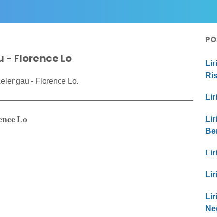
PO
u - Florence Lo
Lir
Ri
Lelengau - Florence Lo.
Lir
ence Lo
Lir
Be
Lir
Lir
Li
Ne