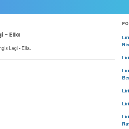
PO
 - Ella
Lir
Ri
gis Lagi - Ella.
Lir
Lir
Be
Lir
Lir
Lir
Ra