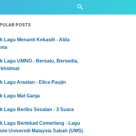
PULAR POSTS
ik Lagu Menanti Kekasih - Alda
sma
ik Lagu UMNO - Bersatu, Bersedia,
rkhidmat
ik Lagu Araatan - Elica Paujin
ik Lagu Mat Ganja
ik Lagu Beribu Sesalan - 3 Suara
ik Lagu Bertekad Cemerlang - Lagu
smi Universiti Malaysia Sabah (UMS)