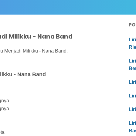
PO
adi Milikku - Nana Band
Lir
Ri
u Menjadi Milikku - Nana Band.
Lir
Be
likku - Nana Band
Lir
Lir
gnya
gnya
Lir
Lir
Ra
ta