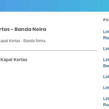
PO
ertas - Banda Neira
Lir
Ri
Kapal Kertas - Banda Neira.
Lir
 Kapal Kertas
Lir
Be
Lir
Lir
Lir
Ras