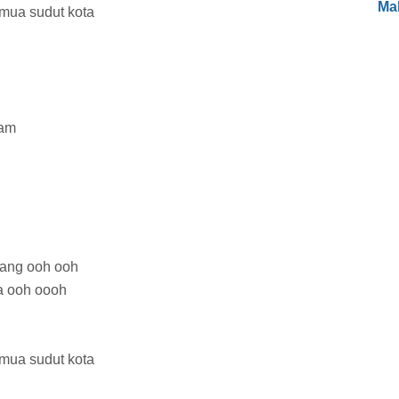
Ma
emua sudut kota
ram
uang ooh ooh
ra ooh oooh
emua sudut kota