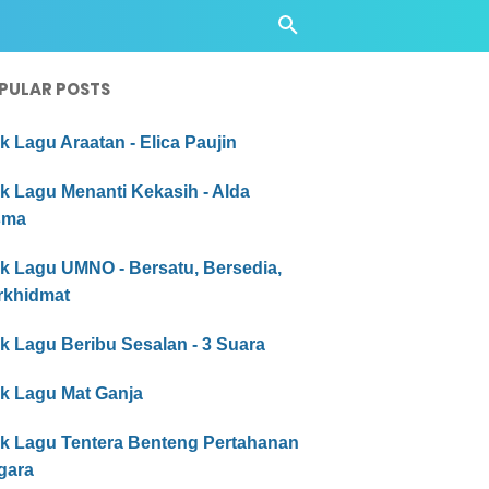
PULAR POSTS
ik Lagu Araatan - Elica Paujin
ik Lagu Menanti Kekasih - Alda
sma
ik Lagu UMNO - Bersatu, Bersedia,
rkhidmat
ik Lagu Beribu Sesalan - 3 Suara
ik Lagu Mat Ganja
rik Lagu Tentera Benteng Pertahanan
gara