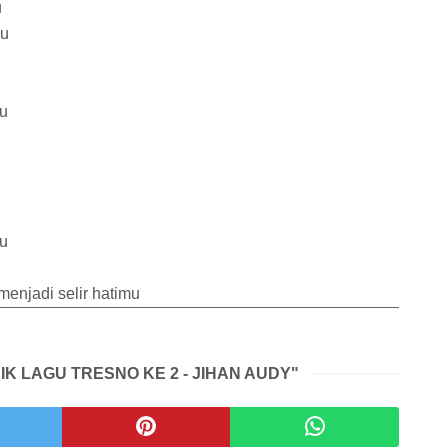
u
ku
mu
mu
 menjadi selir hatimu
IK LAGU TRESNO KE 2 - JIHAN AUDY"