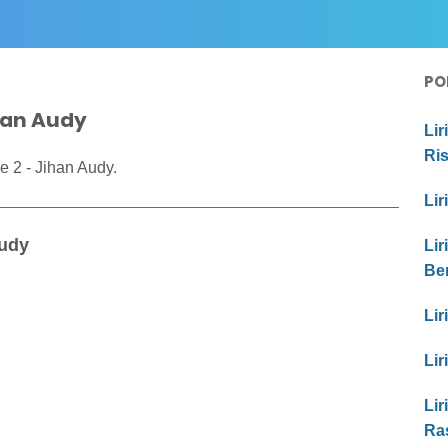
PO
ihan Audy
Lir
Ri
e 2 - Jihan Audy.
Lir
Audy
Lir
Be
Lir
Lir
Lir
Ras