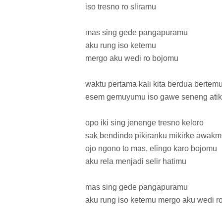
iso tresno ro sliramu
mas sing gede pangapuramu
aku rung iso ketemu
mergo aku wedi ro bojomu
waktu pertama kali kita berdua bertem
esem gemuyumu iso gawe seneng ati
opo iki sing jenenge tresno keloro
sak bendindo pikiranku mikirke awak
ojo ngono to mas, elingo karo bojomu
aku rela menjadi selir hatimu
mas sing gede pangapuramu
aku rung iso ketemu mergo aku wedi r