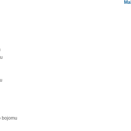
Ma
u
ku
mu
o bojomu