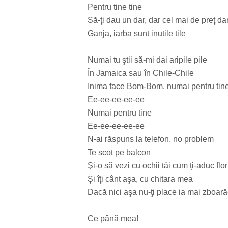
Pentru tine tine
Să-ţi dau un dar, dar cel mai de preţ da
Ganja, iarba sunt inutile tile
Numai tu ştii să-mi dai aripile pile
În Jamaica sau în Chile-Chile
Inima face Bom-Bom, numai pentru tine
Ee-ee-ee-ee-ee
Numai pentru tine
Ee-ee-ee-ee-ee
N-ai răspuns la telefon, no problem
Te scot pe balcon
Şi-o să vezi cu ochii tăi cum ţi-aduc flo
Şi îţi cânt aşa, cu chitara mea
Dacă nici aşa nu-ţi place ia mai zboa
Ce până mea!