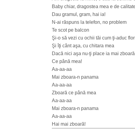
Baby chiar, dragostea mea e de calitat
Dau gramul, gram, hai ia!
N-ai răspuns la telefon, no problem
Te scot pe balcon
Şi-o să vezi cu ochii tăi cum ţi-aduc flo
Şi îţi cânt aşa, cu chitara mea
Dacă nici aşa nu-ţi place ia mai zboa
Ce până mea!
Aa-aa-aa
Mai zboara-n panama
Aa-aa-aa
Zboară ce până mea
Aa-aa-aa
Mai zboara-n panama
Aa-aa-aa
Hai mai zboară!