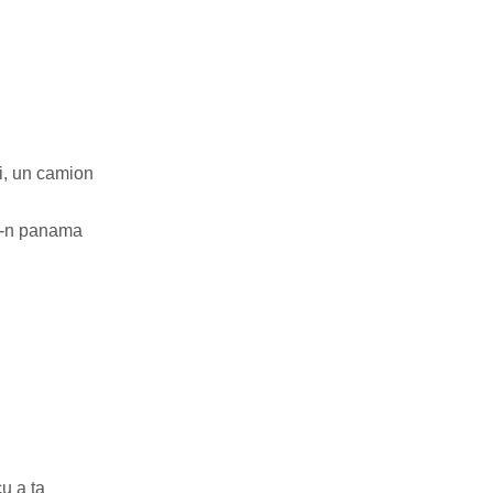
ri, un camion
ră-n panama
u a ta