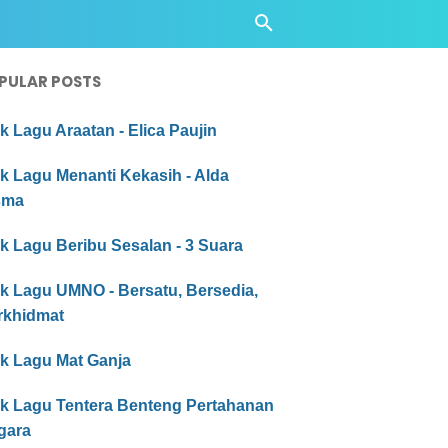
PULAR POSTS
ik Lagu Araatan - Elica Paujin
ik Lagu Menanti Kekasih - Alda
sma
ik Lagu Beribu Sesalan - 3 Suara
ik Lagu UMNO - Bersatu, Bersedia,
rkhidmat
ik Lagu Mat Ganja
rik Lagu Tentera Benteng Pertahanan
gara