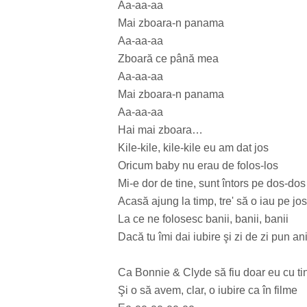
Aa-aa-aa
Mai zboara-n panama
Aa-aa-aa
Zboară ce până mea
Aa-aa-aa
Mai zboara-n panama
Aa-aa-aa
Hai mai zboara…
Kile-kile, kile-kile eu am dat jos
Oricum baby nu erau de folos-los
Mi-e dor de tine, sunt întors pe dos-dos
Acasă ajung la timp, tre' să o iau pe jos
La ce ne folosesc banii, banii, banii
Dacă tu îmi dai iubire şi zi de zi pun ani
Ca Bonnie & Clyde să fiu doar eu cu ti
Şi o să avem, clar, o iubire ca în filme