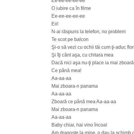
Ee-ee-ee-ee-ee
O iubire ca în filme
Ee-ee-ee-ee-ee
Eii!
N-ai răspuns la telefon, no problem
Te scot pe balcon
Şi-o să vezi cu ochii tăi cum ţi-aduc flo
Şi îţi cânt aşa, cu chitara mea
Dacă nici aşa nu-ţi place ia mai zboa
Ce până mea!
Aa-aa-aa
Mai zboara-n panama
Aa-aa-aa
Zboară ce până mea Aa-aa-aa
Mai zboara-n panama
Aa-aa-aa
Baby chiar, hai vino încoa!
Am dragoste la mine, o dau la schimb c