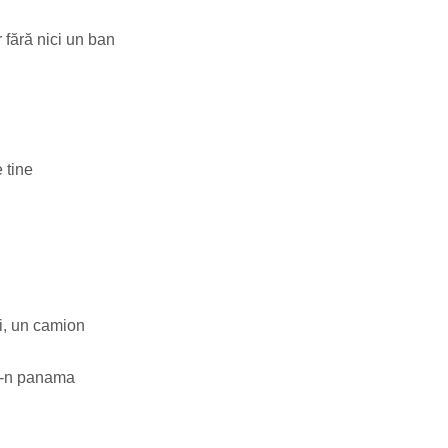
r fără nici un ban
 tine
ri, un camion
ră-n panama