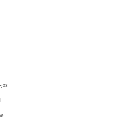
-jos
i
ne