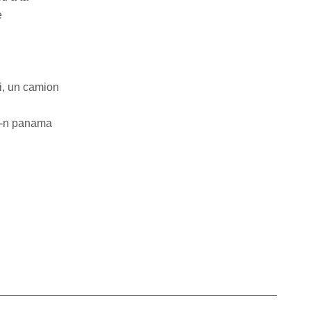
e
ri, un camion
ră-n panama