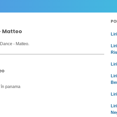
PO
- Matteo
Lir
Dance - Matteo.
Lir
Ri
Lir
eo
Lir
Be
ă în panama
Lir
Li
Ne