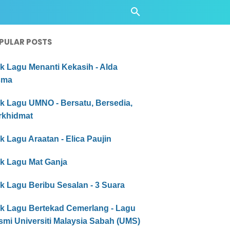
PULAR POSTS
ik Lagu Menanti Kekasih - Alda
sma
ik Lagu UMNO - Bersatu, Bersedia,
rkhidmat
ik Lagu Araatan - Elica Paujin
ik Lagu Mat Ganja
ik Lagu Beribu Sesalan - 3 Suara
ik Lagu Bertekad Cemerlang - Lagu
smi Universiti Malaysia Sabah (UMS)