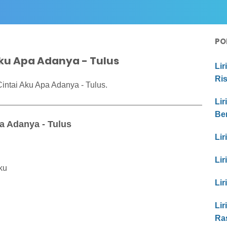
PO
Aku Apa Adanya - Tulus
Lir
Ri
intai Aku Apa Adanya - Tulus.
Lir
Be
a Adanya - Tulus
Lir
Lir
ku
Lir
Lir
Ra