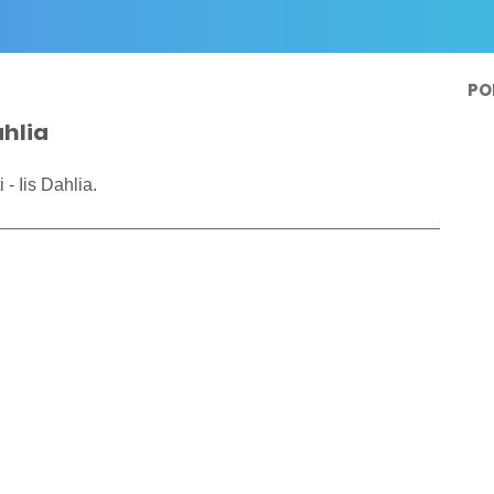
PO
ahlia
- Iis Dahlia.