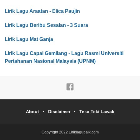
Lirik Lagu Araatan - Elica Paujin
Lirik Lagu Beribu Sesalan - 3 Suara
Lirik Lagu Mat Ganja
Lirik Lagu Capai Gemilang - Lagu Rasmi Universiti
Pertahanan Nasional Malaysia (UPNM)
About
Disclaimer
Teka Teki Lawak
Copyright 2022
Liriklagubaik.com