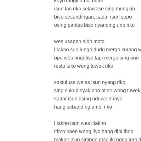
koyo langit ambi bumi
isun lan riko selawase sing mungkin
biso sesandingan, sadar isun sopo
osing pantes biso nyanding urip riko
wes usapen eloh moto
lilakno sun lungo dudu mergo kurang 
opo wes nngeliyo tapi mergo sing ono
restu teko wong tuwek riko
saktuluse welas isun nyang riko
sing cukup nyakinno atine wong tuwek 
sadar isun osing nduwe dunyo
hang sebanding ambi riko
lilakno isun wes lilakno
trimo baen wong liyo hang dipilihno
makne isun simpen roso iki nong jero 