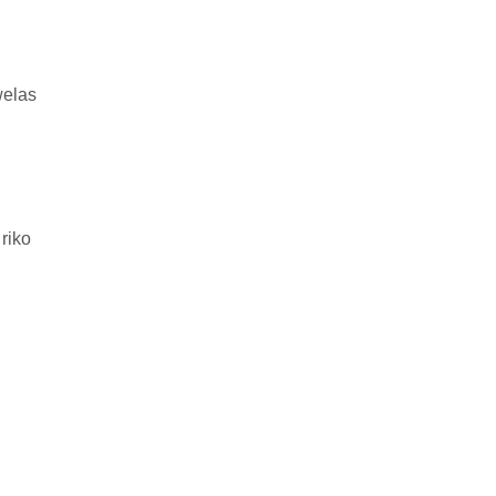
welas
riko