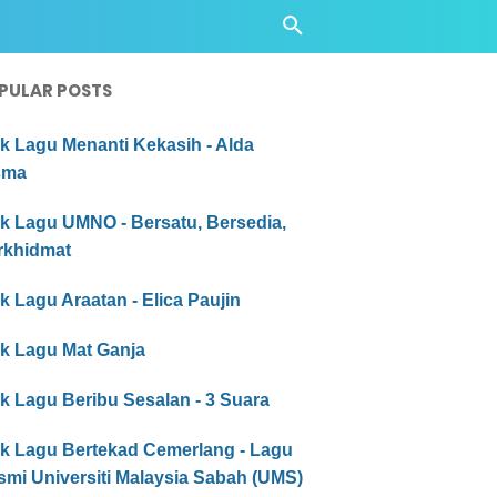
PULAR POSTS
ik Lagu Menanti Kekasih - Alda
sma
ik Lagu UMNO - Bersatu, Bersedia,
rkhidmat
ik Lagu Araatan - Elica Paujin
ik Lagu Mat Ganja
ik Lagu Beribu Sesalan - 3 Suara
ik Lagu Bertekad Cemerlang - Lagu
smi Universiti Malaysia Sabah (UMS)