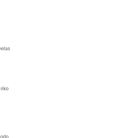
welas
riko
dodo