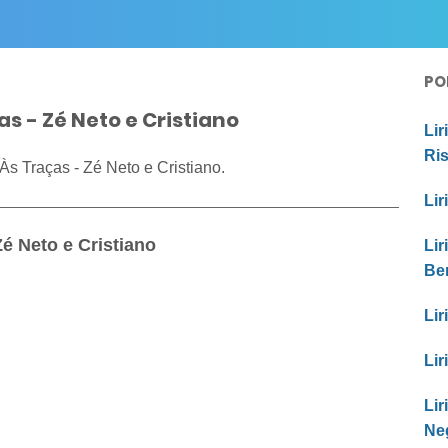
PO
as - Zé Neto e Cristiano
Lir
Ri
s Traças - Zé Neto e Cristiano.
Lir
Zé Neto e Cristiano
Lir
Be
Lir
Lir
Li
Ne