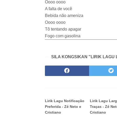
Oooo oooo
A falta de você
Bebida não ameniza
Oooo oooo
Tô tentando apagar
Fogo com gasolina
SILA KONGSIKAN "LIRIK LAGU
Lirik Lagu Notificação
Lirik Lagu Lar
Preferida - Zé Neto e
Traças - Zé Net
Cristiano
Cristiano