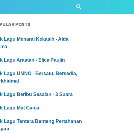
PULAR POSTS
ik Lagu Menanti Kekasih - Alda
sma
ik Lagu Araatan - Elica Paujin
ik Lagu UMNO - Bersatu, Bersedia,
rkhidmat
ik Lagu Beribu Sesalan - 3 Suara
ik Lagu Mat Ganja
rik Lagu Tentera Benteng Pertahanan
gara