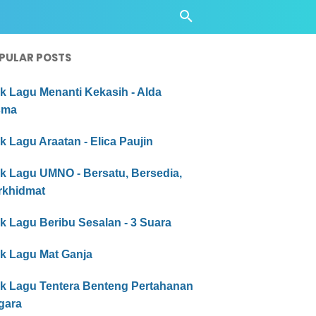
PULAR POSTS
ik Lagu Menanti Kekasih - Alda
sma
ik Lagu Araatan - Elica Paujin
ik Lagu UMNO - Bersatu, Bersedia,
rkhidmat
ik Lagu Beribu Sesalan - 3 Suara
ik Lagu Mat Ganja
rik Lagu Tentera Benteng Pertahanan
gara