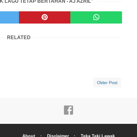
IK LAGU TETAP BERTAHAN - AJ AZRIL"
RELATED
Older Post
About
Disclaimer
Teka Teki Lawak