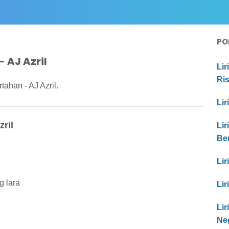
PO
 AJ Azril
Lir
Ri
tahan - AJ Azril.
Lir
zril
Lir
Be
Lir
g lara
Lir
Li
Ne