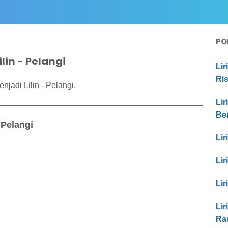
PO
ilin - Pelangi
Lir
Ri
njadi Lilin - Pelangi.
Lir
Be
 Pelangi
Lir
Lir
Lir
Lir
Ra