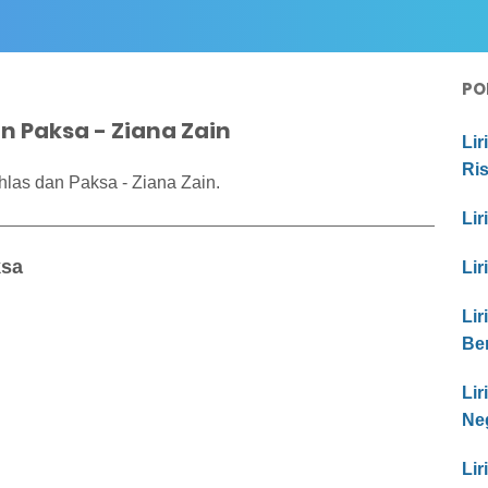
PO
an Paksa - Ziana Zain
Lir
Ri
hlas dan Paksa - Ziana Zain.
Lir
ksa
Lir
Lir
Be
Li
Ne
Lir