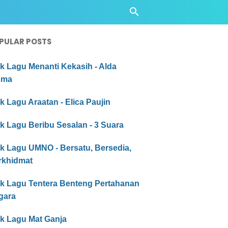
PULAR POSTS
ik Lagu Menanti Kekasih - Alda
sma
ik Lagu Araatan - Elica Paujin
ik Lagu Beribu Sesalan - 3 Suara
ik Lagu UMNO - Bersatu, Bersedia,
rkhidmat
rik Lagu Tentera Benteng Pertahanan
gara
ik Lagu Mat Ganja