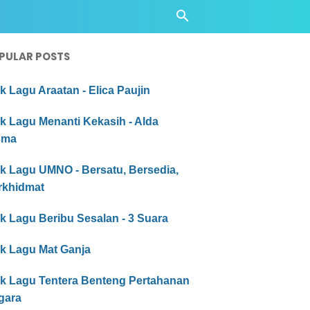
PULAR POSTS
ik Lagu Araatan - Elica Paujin
ik Lagu Menanti Kekasih - Alda
sma
ik Lagu UMNO - Bersatu, Bersedia,
rkhidmat
ik Lagu Beribu Sesalan - 3 Suara
ik Lagu Mat Ganja
rik Lagu Tentera Benteng Pertahanan
gara