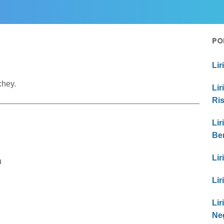
PO
Lir
chey.
Lir
Ri
Lir
Be
Lir
u
Lir
Li
Ne