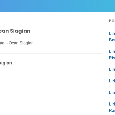
PO
Ocan Siagian
Lir
Be
tal - Ocan Siagian.
Lir
Ri
iagian
Lir
Lir
Lir
Lir
Ras