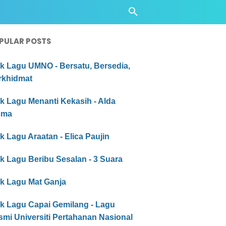
PULAR POSTS
ik Lagu UMNO - Bersatu, Bersedia,
rkhidmat
ik Lagu Menanti Kekasih - Alda
sma
ik Lagu Araatan - Elica Paujin
ik Lagu Beribu Sesalan - 3 Suara
ik Lagu Mat Ganja
ik Lagu Capai Gemilang - Lagu
mi Universiti Pertahanan Nasional