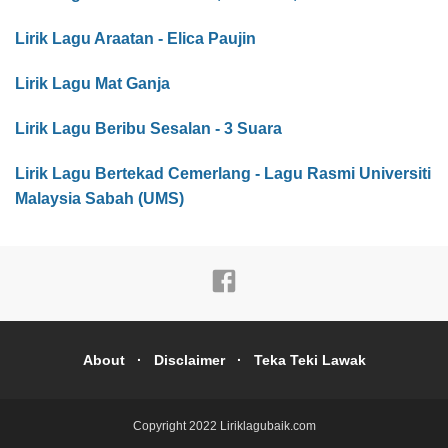
Lirik Lagu Araatan - Elica Paujin
Lirik Lagu Mat Ganja
Lirik Lagu Beribu Sesalan - 3 Suara
Lirik Lagu Bertekad Cemerlang - Lagu Rasmi Universiti
Malaysia Sabah (UMS)
About
Disclaimer
Teka Teki Lawak
Copyright 2022
Liriklagubaik.com