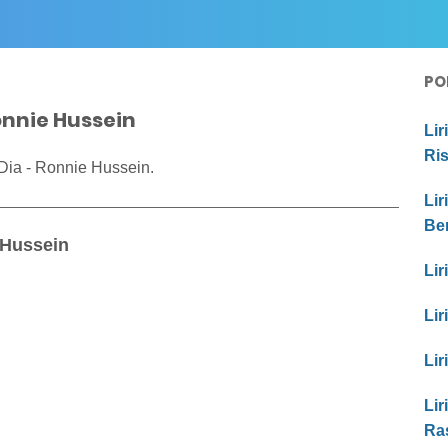
PO
onnie Hussein
Lir
Ri
Dia - Ronnie Hussein.
Lir
Be
 Hussein
Lir
Lir
Lir
Lir
Ra