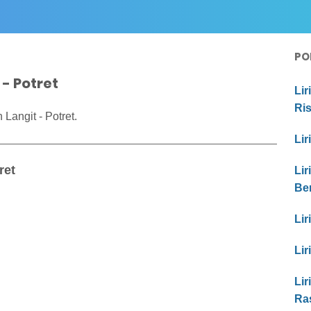
PO
 - Potret
Lir
Ri
Langit - Potret.
Lir
ret
Lir
Be
Lir
Lir
Lir
Ra